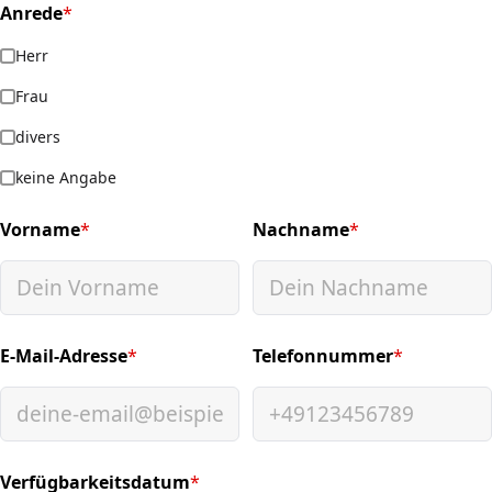
Anrede
*
(required)
Herr
Frau
divers
keine Angabe
Vorname
*
Nachname
*
(required)
(required)
E-Mail-Adresse
*
Telefonnummer
*
(required)
(required)
Verfügbarkeitsdatum
*