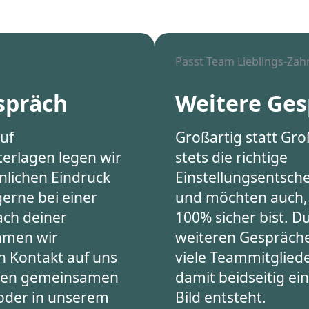
Passt Team Lieblings-Zahn
spräch
Weitere Ge
uf
Großartig statt Gro
rlagen legen wir
stets die richtige
nlichen Eindruck
Einstellungsentsch
erne bei einer
und möchten auch, 
ach deiner
100% sicher bist. Du
men wir
weiteren Gespräch
h Kontakt auf uns
viele Teammitglied
inen gemeinsamen
damit beidseitig e
 oder in unserem
Bild entsteht.