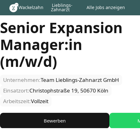
Lieblings-
Wackelzahn
Alle Jobs anzeigen
Zahnarzt
Senior Expansion
Manager:in
(m/w/d)
Unternehmen:
Team Lieblings-Zahnarzt GmbH
Einsatzort:
Christophstraße 19, 50670 Köln
Arbeitszeit:
Vollzeit
Bewerben
M